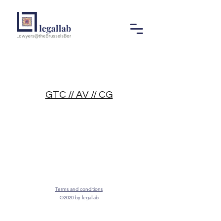
GTC // AV // CG
Terms and conditions
©2020 by legallab